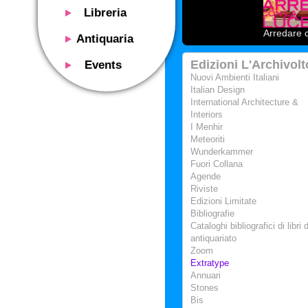
Libreria
Presentazione
Arredare c
Antiquaria
Catalogo
Presentazione
Edizioni L'Archivolt
Events
Servizi
Libri antichi
Nuovi Ambienti Italiani
Presentazione
Italian Design
Riviste
Si acquistano
International Architecture &
Descrizione
Manifesti mostre
Interiors
Servizi
Utilizzo consigliato
I Menhir
Oggetti design
Contatti
Meteoriti
Calendario eventi
Si acquistano
Wunderkammer
Mostre - Eventi
Fuori Collana
Fiere di settore
Agende
Contatti
Riviste
Contatti
Edizioni Limitate
Bibliografie
Cataloghi bibliografici di libri d
antiquariato
Zoom
Extratype
Annuari
Stones
Bis