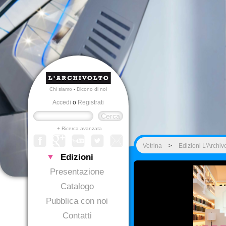
Chi siamo
-
Dicono di noi
Accedi
o
Registrati
+ Ricerca avanzata
Vetrina
>
Edizioni L'Archiv
Edizioni
Presentazione
Catalogo
Pubblica con noi
Contatti