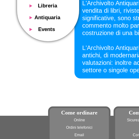
L'Archivolto Antiquar
Libreria
vendita di libri, rivi
Presentazione
Antiquaria
significative, sono s
Catalogo
commento molto parti
Presentazione
Events
costruzione di una bi
Servizi
Libri antichi
Presentazione
Riviste
Si acquistano
Descrizione
L'Archivolto Antiquar
Manifesti mostre
Servizi
antichi, di modernari
Utilizzo consigliato
Oggetti design
valutazioni: inoltre a
Contatti
Calendario eventi
Si acquistano
settore o singole ope
Mostre - Eventi
Fiere di settore
Contatti
Contatti
Come ordinare
Com
Online
Sicure
Ordini telefonici
Email
Con