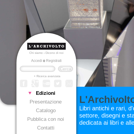
Chi siamo
-
Dicono di noi
Accedi
o
Registrati
+ Ricerca avanzata
Edizioni
L'Archivolt
Presentazione
Libri antichi e rari, 
Catalogo
settore, disegni e s
Pubblica con noi
dedicata ai libri e al
Contatti