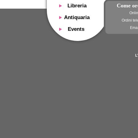
Come or
Libreria
Onli
Presentazione
Antiquaria
Ordini tel
Catalogo
Presentazione
Emai
Events
Servizi
Libri antichi
Presentazione
Riviste
Si acquistano
Descrizione
Manifesti mostre
Servizi
Utilizzo consigliato
L
Oggetti design
Contatti
Calendario eventi
Si acquistano
Mostre - Eventi
Fiere di settore
Contatti
Contatti