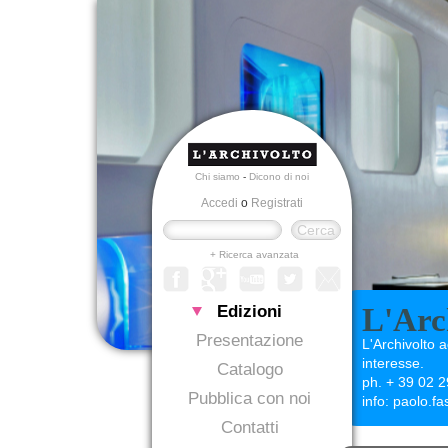
Chi siamo
-
Dicono di noi
Accedi
o
Registrati
+ Ricerca avanzata
Edizioni
L'Arc
Presentazione
L'Archivolto a
interesse.
Catalogo
ph. + 39 02 
Pubblica con noi
info: paolo.f
Contatti