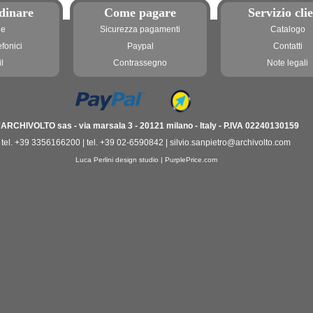
dinare
Come pagare
Servizio clie
ne
Sicurezza pagamenti
Catalogo
efonici
Paypal
Contatti
l
Contrassegno
Note legali
'ARCHIVOLTO sas - via marsala 3 - 20121 milano - Italy - P.IVA 02240130159
tel. +39 3356166200 | tel. +39 02-6590842 | silvio.sanpietro@archivolto.com
Luca Perlini design studio
|
PurplePrice.com