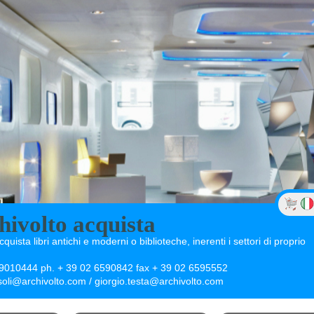
hivolto acquista
cquista libri antichi e moderni o biblioteche, inerenti i settori di proprio
29010444 ph. + 39 02 6590842 fax + 39 02 6595552
asoli@archivolto.com / giorgio.testa@archivolto.com