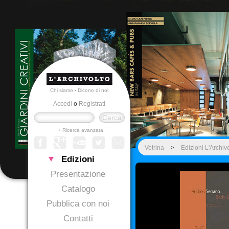
Chi siamo
-
Dicono di noi
Accedi
o
Registrati
+ Ricerca avanzata
Vetrina
>
Edizioni L'Archiv
Edizioni
Presentazione
Catalogo
Pubblica con noi
Contatti