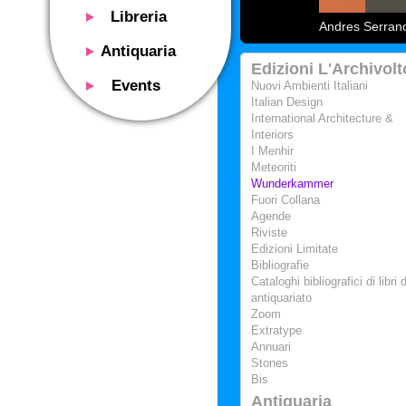
Libreria
Andres Serrano
Presentazione
Antiquaria
Edizioni L'Archivolt
Catalogo
Presentazione
Events
Nuovi Ambienti Italiani
Servizi
Libri antichi
Italian Design
Presentazione
International Architecture &
Riviste
Si acquistano
Interiors
Descrizione
Manifesti mostre
I Menhir
Servizi
Utilizzo consigliato
Meteoriti
Oggetti design
Contatti
Wunderkammer
Calendario eventi
Si acquistano
Fuori Collana
Mostre - Eventi
Agende
Fiere di settore
Riviste
Contatti
Edizioni Limitate
Contatti
Bibliografie
Cataloghi bibliografici di libri d
antiquariato
Zoom
Extratype
Annuari
Stones
Bis
Antiquaria