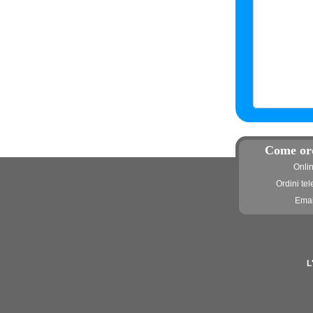
Come or
Onli
Ordini tel
Emai
L