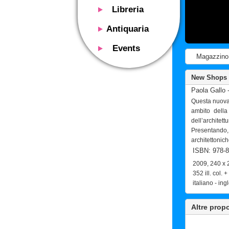
Libreria
Presentazione
Antiquaria
Catalogo
Presentazione
Events
Servizi
Magazzino
Libri antichi
Presentazione
Riviste
Si acquistano
Descrizione
New Shops 9
Manifesti mostre
Servizi
Paola Gallo -
Utilizzo consigliato
Oggetti design
Questa nuova 
Contatti
Calendario eventi
ambito della
Si acquistano
dell’architet
Mostre - Eventi
Fiere di settore
Presentando, c
Contatti
architettonich
Contatti
ISBN: 978-8
2009, 240 x 
352 ill. col. 
italiano - ing
Altre prop