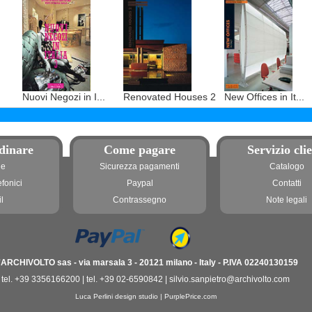
Nuovi Negozi in I...
Renovated Houses 2
New Offices in It...
dinare
Come pagare
Servizio clie
ne
Sicurezza pagamenti
Catalogo
efonici
Paypal
Contatti
l
Contrassegno
Note legali
'ARCHIVOLTO sas - via marsala 3 - 20121 milano - Italy - P.IVA 02240130159
tel. +39 3356166200 | tel. +39 02-6590842 | silvio.sanpietro@archivolto.com
Luca Perlini design studio
|
PurplePrice.com