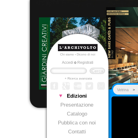
Chi siamo
-
Dicono di noi
Accedi
o
Registrati
+ Ricerca avanzata
Vetrina
>
Edizioni
Presentazione
Catalogo
Pubblica con noi
Contatti