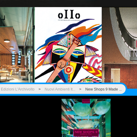
Edizioni L'Archivolto
>
Nuovi Ambienti It...
>
New Shops 9 Made ...