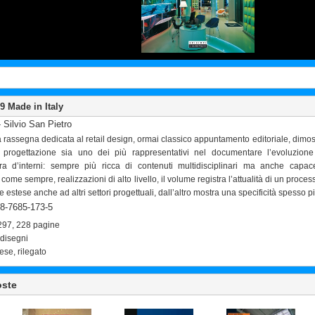
 Made in Italy
 Silvio San Pietro
rassegna dedicata al retail design, ormai classico appuntamento editoriale, dimos
 progettazione sia uno dei più rappresentativi nel documentare l’evoluzio
tura d’interni: sempre più ricca di contenuti multidisciplinari ma anche capace 
ome sempre, realizzazioni di alto livello, il volume registra l’attualità di un proc
e estese anche ad altri settori progettuali, dall’altro mostra una specificità spesso pi
8-7685-173-5
297, 228 pagine
+ disegni
lese, rilegato
oste