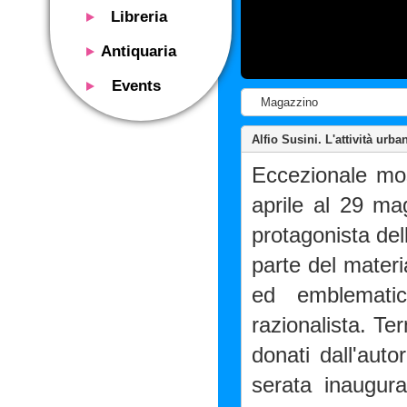
Libreria
Presentazione
Antiquaria
Catalogo
Presentazione
Events
Servizi
Libri antichi
Magazzino
Presentazione
Riviste
Si acquistano
Descrizione
Alfio Susini. L'attività urb
Manifesti mostre
Servizi
Utilizzo consigliato
Eccezionale mos
Oggetti design
Contatti
Calendario eventi
Si acquistano
aprile al 29 m
Mostre - Eventi
Fiere di settore
protagonista del
Contatti
Contatti
parte del materi
ed emblematico
razionalista. Ter
donati dall'auto
serata inaugura