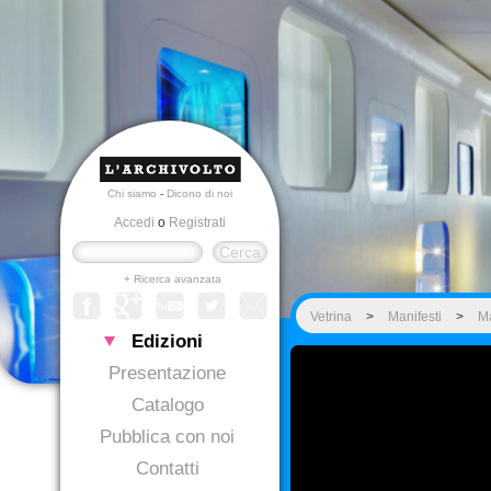
Chi siamo
-
Dicono di noi
Accedi
o
Registrati
+ Ricerca avanzata
Vetrina
>
Manifesti
>
Ma
Edizioni
Presentazione
Catalogo
Pubblica con noi
Contatti